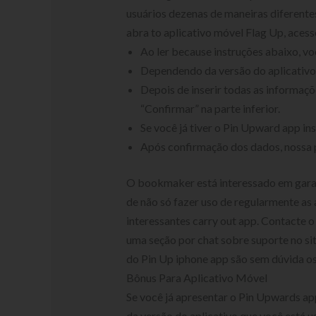
usuários dezenas de maneiras diferentes
abra to aplicativo móvel Flag Up, acesse
Ao ler because instruções abaixo, v
Dependendo da versão do aplicativo 
Depois de inserir todas as informaçõe
“Confirmar” na parte inferior.
Se você já tiver o Pin Upward app in
Após confirmação dos dados, nossa p
O bookmaker está interessado em garant
de não só fazer uso de regularmente as 
interessantes carry out app. Contacte o
uma seção por chat sobre suporte no si
do Pin Up iphone app são sem dúvida os 
Bônus Para Aplicativo Móvel
Se você já apresentar o Pin Upwards ap
da versão do aplicativo que você está u