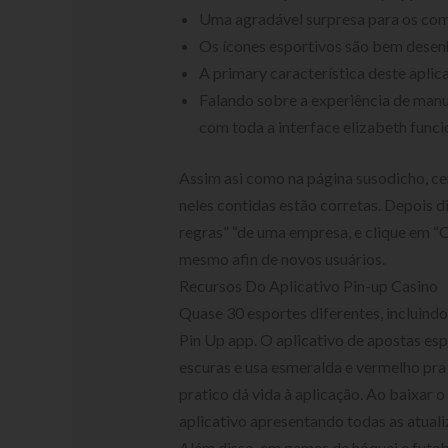
Uma agradável surpresa para os comp
Os ícones esportivos são bem desenha
A primary característica deste aplicat
Falando sobre a experiência de manus
com toda a interface elizabeth funci
Assim asi como na página susodicho, cer
neles contidas estão corretas. Depois di
regras” “de uma empresa, e clique em “Ca
mesmo afin de novos usuários.
Recursos Do Aplicativo Pin-up Casino
Quase 30 esportes diferentes, incluindo
Pin Up app. O aplicativo de apostas es
escuras e usa esmeralda e vermelho pra 
pratico dá vida à aplicação. Ao baixar 
aplicativo apresentando todas as atuali
Além disso, em games de hóquei e futebo