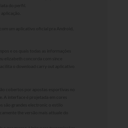
ta do perfil.
 aplicação.
com um aplicativo oficial pra Android,
ampos e os quais todas as informações
 leu elizabeth concorda com since
acilita o download carry out aplicativo
são cobertos por apostas esportivas no
. A interface é projetada em cores
 são grandes electronic o estilo
icamente the versão mais attuale do
ir o progresso. Links para transmissões