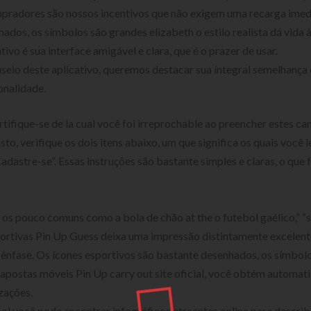
radores são nossos incentivos que não exigem uma recarga imedia
dos, os símbolos são grandes elizabeth o estilo realista dá vida à
ivo é sua interface amigável e clara, que é o prazer de usar.
eio deste aplicativo, queremos destacar sua íntegral semelhança 
onalidade.
tifique-se de la cual você foi irreprochable ao preencher estes c
sto, verifique os dois itens abaixo, um que significa os quais você
dastre-se”. Essas instruções são bastante simples e claras, o que f
 os pouco comuns como a bola de chão at the o futebol gaélico,” “
portivas Pin Up Guess deixa uma impressão distintamente excelente
ênfase. Os ícones esportivos são bastante desenhados, os símbolos
o apostas móveis Pin Up carry out site oficial, você obtém automat
zações.
l você pode encontrar infográficos atraentes online para describ