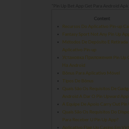
“Pin Up Bet App Get Para Android Apk 
Content
Recursos Do Aplicativo Pin-up Ca
Fantasy Sport Not Any Pin Up Ap
Métodos De Depósito E Retirada
Aplicativo Pin-up
Установка Приложения Pin Up 
На Android
Bônus Para Aplicativo Móvel
Tipos De Bônus
Quais São Os Requisitos De Gad
Android A Dar O Pin Upward App
A Equipe De Apoio Carry Out Pin
Quais São Os Requisitos Do Dispo
Para Receber U Pin Up App?
Aplicativo Flag Up Casino Em Vir