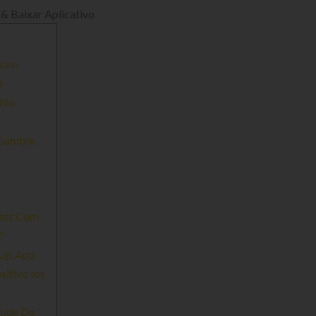
& Baixar Aplicativo
sino
p
 No
Gamble
gets Com
?
 Up App
sitivo Ios
tude De