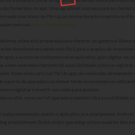
são fornecidos no app. Uma agradável surpresa para os clientes 
eiro welcome bônus de Pin-Up se recebe durante u registro no Pin
rmações pessoais
https://imepen.com/
.
aforma online está preparada para oferecer um generoso Bônus de
sino download será ainda mais fácil, pois o arquivo de download 
 após a acceso na conta pessoal no aplicativo, após digitar seu n
tio, a new operadora também dá a possibilidade sobre se registrar 
ações financeiras carry out Pin Up app são realizadas diretamente
de suporte da operadora ze estiver tendo inconveniencias utilizan
eiro registrar e invertir sua conta para apostas.
nta no sítio, some sort of operadora também dá a possibilidade sob
bre baixa manutenção quanto o aplicativo pra smartphones Android.
ng establishment Brasil, todos operating system usuários têm a 