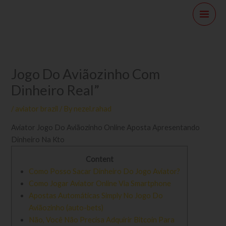
Skip
to
content
Jogo Do Aviãozinho Com
Dinheiro Real”
/
aviator brazil
/ By
nezel.rahad
Aviator Jogo Do Aviãozinho Online Aposta Apresentando
Dinheiro Na Kto
Content
Como Posso Sacar Dinheiro Do Jogo Aviator?
Como Jogar Aviator Online Via Smartphone
Apostas Automáticas Simply No Jogo Do
Aviãozinho (auto-bets)
Não, Você Não Precisa Adquirir Bitcoin Para