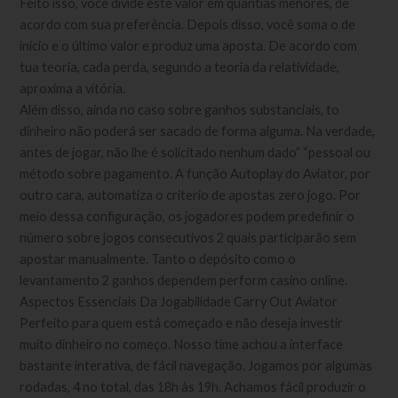
Feito isso, você divide este valor em quantias menores, de
acordo com sua preferência. Depois disso, você soma o de
início e o último valor e produz uma aposta. De acordo com
tua teoria, cada perda, segundo a teoria da relatividade,
aproxima a vitória.
Além disso, ainda no caso sobre ganhos substanciais, to
dinheiro não poderá ser sacado de forma alguma. Na verdade,
antes de jogar, não lhe é solicitado nenhum dado” “pessoal ou
método sobre pagamento. A função Autoplay do Aviator, por
outro cara, automatiza o criterio de apostas zero jogo. Por
meio dessa configuração, os jogadores podem predefinir o
número sobre jogos consecutivos 2 quais participarão sem
apostar manualmente. Tanto o depósito como o
levantamento 2 ganhos dependem perform casino online.
Aspectos Essenciais Da Jogabilidade Carry Out Aviator
Perfeito para quem está começado e não deseja investir
muito dinheiro no começo. Nosso time achou a interface
bastante interativa, de fácil navegação. Jogamos por algumas
rodadas, 4 no total, das 18h às 19h. Achamos fácil produzir o