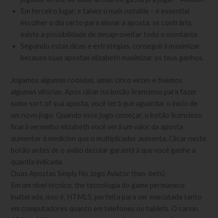
Em terceiro lugar, e talvez o mais notable – é essential
escolher o dia certo para elevar a aposta, se contrário,
existe a possibilidade de desaproveitar todo o montante.
Seguindo estas dicas e estratégias, conseguirá maximizar
because suas apostas elizabeth maximizar os teus ganhos.
Jogamos algumas rodadas, umas cinco vezes e tivemos
algumas vitórias. Após clicar no botão licencioso para fazer
some sort of sua aposta, você terá que aguardar o início de
um novo jogo. Quando esse jogo começar, o botão licencioso
ficará vermelho elizabeth você verá um valor da aposta
aumentar à medicion que o multiplicador aumenta. Clicar neste
botão antes de o avião decolar garantirá que você ganhe a
quantia indicada.
Duas Apostas Simply No Jogo Aviator (two-bets)
Em um nível técnico, the tecnologia do game permanece
inalterada, isso é, HTML5, perfeita para ser executada tanto
em computadores quanto em telefones ou tablets. O canon