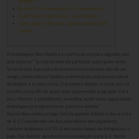
Aviador?
Razões Pra Popularidade Do Game Aviador
Qual Plataforma Possui O Jogo Aviator?
Como Jogar O Popular Joguinho Aviator Bet
Online?
A modelagem Slim Match e a confecção em puro algodão são
dois fatores” “la cual tornam ela particular para quem veste.
Se você está à procura do presente interessante afin de um
amigo, namorado ou familiar, a new loja de roupas masculinas
da Aviator é o rumo certo. O presente Aviator é some sort of
escolha certa afin de quem quer surpreender e agradar. Para
isso, oferece 1 atendimento à medida, assim como alguma bela
embalagem pra impressionar a pessoa amada.”
Nosso time avaliou o jogo Estrela gamble Aviator e deu a nota
de 4, 0. Considerado um dos queridinhos dos jogadores,
também avaliamos o KTO. E em nosso tempo de indagacion, o
jogo Fire Aviator aposta possui a avaliação para 4, 3. Neste