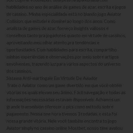
habilidades no ano de análise de games de azar, escrita e jogos
de cassino. Minha especialidade está no blando jogo Aviator
Collision, que estudei e dominei ao longo dos anos. Como
analista de games de azar, forneço insights valiosos e
conselhos tanto pra jogadores quanto em virtude de cassinos,
aproveitando meu olhar atento pra tendências e
oportunidades. Com habilidades para escrita, compartilho
minhas experiências e observações por meio sobre artigos
envolventes, trazendo luz para vários aspectos do universo
dos cassinos.
Sistema Anti-martingale Em Virtude De Aviador
Trate o Aviator como um game divertido em que você obtém
vitórias os quais elevam seu ânimo. Fácil navegação e todas as
informações necessárias estavam disponíveis. Achamos um
grande transmisión oferecer o pics como método sobre
pagamento. Nessa one hora tivemos 3 rodadas, e esta foi
nossa grande vitória. Nele você também encontra to jogo
Aviator simply no cassino online Mostbet, nosso time avaliou