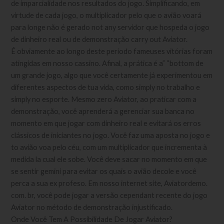
de imparcialidade nos resultados do jogo. Simplificando, em
virtude de cada jogo, o multiplicador pelo que o avião voará
para longe não é gerado not any servidor que hospeda o jogo
de dinheiro real ou de demonstração carry out Aviator.
É obviamente ao longo deste período fameuses vitórias foram
atingidas em nosso cassino. Afinal, a prática é a” “bottom de
um grande jogo, algo que você certamente já experimentou em
diferentes aspectos de tua vida, como simply no trabalho e
simply no esporte. Mesmo zero Aviator, ao praticar com a
demonstração, você aprenderá a gerenciar sua banca no
momento em que jogar com dinheiro real e evitará os erros
clássicos de iniciantes no jogo. Você faz uma aposta no jogo e
to avião voa pelo céu, com um multiplicador que incrementa à
medida la cual ele sobe. Você deve sacar no momento em que
se sentir gemini para evitar os quais o avião decole e você
perca a sua ex profeso. Em nosso internet site, Aviatordemo.
com. br, você pode jogar a versão cependant recente do jogo
Aviator no método de demonstração injustificado.
Onde Você Tem A Possibilidade De Jogar Aviator?