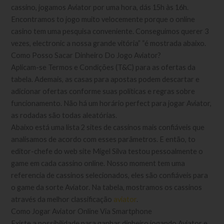
cassino, jogamos Aviator por uma hora, dás 15h às 16h.
Encontramos to jogo muito velocemente porque o online
casino tem uma pesquisa conveniente. Conseguimos querer 3
vezes, electronic a nossa grande vitória” “é mostrada abaixo.
Como Posso Sacar Dinheiro Do Jogo Aviator?
Aplicam-se Termos e Condições (T&C) para as ofertas da
tabela. Ademais, as casas para apostas podem descartar e
adicionar ofertas conforme suas políticas e regras sobre
funcionamento. Não há um horário perfect para jogar Aviator,
as rodadas são todas aleatórias.
Abaixo está uma lista 2 sites de cassinos mais confiáveis ​​que
analisamos de acordo com esses parâmetros. E então, to
editor-chefe do web site Migel Silva testou pessoalmente o
game em cada cassino online. Nosso moment tem uma
referencia de cassinos selecionados, eles são confiáveis para
o game da sorte Aviator. Na tabela, mostramos os cassinos
através da melhor classificação
aviator
.
Como Jogar Aviator Online Via Smartphone
Existe a possibilidade para ganhar dinheiro jogando Aviator e,