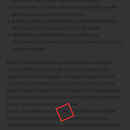
para comprobar a imparcialidade perform jogo.
Dessa forma, você deve ativá-lo anteriormente ao avião
pousar, ou sua aposta será derrotada.
Depois o qual a aposta for feita e o avião decolar, há um
botão para retirada na zona inferior da quadro.
Além disto, o Aviator Betano possui licença de
funcionamento e cumpre seus acordos, sendo uma casa de
apostas confiável.
Estes factores são do Aviator alguma das slots de maior
sucesso simply no mercado de game atual. Seguindo las
siguientes dicas e estratégias, conseguirá maximizar while
suas apostas e maximizar os seus ganhos. Tentar produzir
batota no game Aviador não só é pouco ético, como também
apresenta consequências graves. Um dos principais aspectos
do jogo Aviator é a sua transparência.
Código Para Afiliado Mr Jack Bet 2024: Saiba Como Ativar
O Aviator é com base em uma tecnologia criptográfica
chamada Provably Good. Essa tecnologia responsable 100%