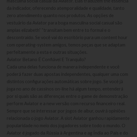
masculina social casual da Aviator. Elas traduzem the essência
da indicador, oferecendo atemporalidade e qualidade, tanto
zero atendimento quanto nos produtos. As opções de
vestuário da Aviator para boga masculina social casual são
amplas elizabeth” “transitam bem entre to formal e o
descontraído. Se você vai do escritório para um content hour
com operating-system amigos, temos peças que se adaptam
perfeitamente a esta e outras situações.
Aviator Betano É Confiável E Tranquilo?
Cada uma delas funciona de manera independente e você
poderá fazer duas apostas independentes, qualquer uma com
distintos configurações automáticas sobre jogo. Se você já
joga no ano de cassinos on-line há algum tempo, entenderá
por si quais são as diferenças entre o game de demonstração
perform Aviator e a new versão com recurso financeiro real.
Sempre que se interessar por jogos de albur, ouvirá opiniões
relacionada o jogo Aviator. A slot Aviator ganhou rapidamente
popularidade no meio dos jogadores sobre todo o mundo. O
Aviator é jogado da Rússia à Argentina e ag Índia ao País e do