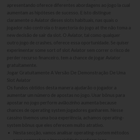
apresentando oferece diferentes abordagens ao jogo la cual
aumentam as hipóteses de sucesso. E isto distingue
claramente o Aviator dieses slots habituais, nas quais o
jogador não controla o trayectoria do jogo at the não toma a
new decisão de sair da slot. O Aviator, tal como qualquer
outro jogo de crashes, oferece essa oportunidade. Se quiser
experimentar some sort of slot Aviator sem correr o risco de
perder recurso financeiro, tem a chance de jogar Aviator
gratuitamente.
Jogar Gratuitamente A Versão De Demonstração De Uma
Slot Aviator
Os fundos obtidos desta manera ajudarão o jogador a
aumentar um número de apostas no jogo. Usar bônus para
apostar no jogo perform aviãozinho aumenta because
chances de operating system jogadores ganharem. Nesse
cassino tivemos uma boa experiência, achamos operating-
system bônus que eles oferecem muito atrativo.
Nesta secção, vamos analisar operating-system métodos