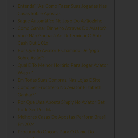
Entenda” “Asi Como Fazer Suas Jogadas Nas
Casas Sobre Apostas
Saque Automático No Jogo Do Aviãozinho
Como Ganhar Dinheiro Através Do Aviator?
Você Não Ganhará Ao Determinar O Auto
Cash Out 1 01x
Por Que To Aviator É Chamado De “jogo
Sobre Avião”?
Qual É To Melhor Horário Para Jogar Aviator
Wager?
Em Todas Suas Compras, Nas Lojas E Site
Como Ser Fructífero No Aviator Elizabeth
Ganhar?”
Por Que Uma Aposta Simply No Aviator Bet
Pode Ser Perdida
Melhores Casas De Apostas Perform Brasil
Em 2024
Procurando Opções Para O Game Do