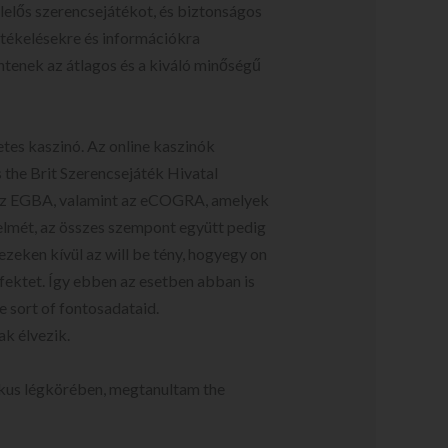
lelős szerencsejátékot, és biztonságos
rtékelésekre és információkra
tenek az átlagos és a kiváló minőségű
etes kaszinó. Az online kaszinók
the Brit Szerencsejáték Hivatal
s az EGBA, valamint az eCOGRA, amelyek
delmét, az összes szempont együtt pedig
zeken kívül az will be tény, hogyegy on
 fektet. Így ebben az esetben abban is
e sort of fontosadataid.
ak élvezik.
kus légkörében, megtanultam the