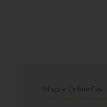
Skip
to
content
Magyar Online Casin
/
verde casino hungary
/ By
nezel.rahad