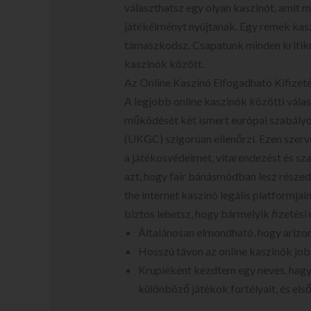
választhatsz egy olyan kaszinót, amit 
játékélményt nyújtanak. Egy remek kasz
támaszkodsz. Csapatunk minden kritiku
kaszinók között.
Az Online Kaszinó Elfogadható Kifizet
A legjobb online kaszinók közötti válas
működését két ismert európai szabályoz
(UKGC) szigorúan ellenőrzi. Ezen szer
a játékosvédelmet, vitarendezést és sza
azt, hogy fair bánásmódban lesz részed,
the internet kaszinó legális platformja
biztos lehetsz, hogy bármelyik fizetési
Általánosan elmondható, hogy arizona
Hosszú távon az online kaszinók jobb
Krupiéként kezdtem egy neves, hagy
különböző játékok fortélyait, és el