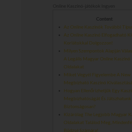
Online Kaszinó-játékok Ingyen
Content
Az Online Kaszinók További Típu
Az Online Kaszinó Elfogadható Ki
Korlátokkal Dolgozzon!
Milyen Szempontok Alapján Válas
A Legális Magyar Online Kaszinó
Oldalakat
Miket Vegyél Figyelembe A New
Megbízható Kaszinó Kiválasztásá
Hogyan Ellenőrizhetjük Egy Kasz
Megbízhatóságát És Játszhatunk
Biztonságosan?
Kizárólag The Legjobb Magyar K
Oldalakat Találod Meg, Mindenfé
Büdzsé Számára!