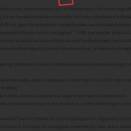
lódi pénzes online kaszinók be- és kifizetésekor. Nézzünk meg né
. Az on-line kaszinókban a minimális befizetés általában körülb
EUR-tól. Igen, the listánkban szereplő online kaszinókban teljesen
engerentúli licensszel. Az országban” “1998-ban kaptak zöld utat 
licencet kiváltani arizona online kaszinós tevékenységek fenntart
ompatibilissé tegyék játékaik túlnyomó részét, a hiteles és kim
 görög mitológia érdekes világába kalauzolja a játékosokat egy 
tását használja, amely a tranzakció során bárki más előtt rejtve t
fizetést.
ás fizetés, illetve a bankkártyás vagy kriptovalutás fizetési mód.
lik az innovatív bónusz rendszereket és a játék lehetőségek széle
lamint PayPal, Neteller és Skrill segítségével is végezhetsz tran
li fizetésre is. Ha teljes biztonságban szeretnél játszani, akkor bíz