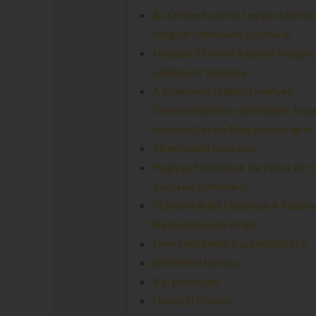
Az Online Kaszinó Legyen Elérhet
Magyar Játékosok Számára!
Népszerű Online Kaszinó Magyar
Játékosok Számára
A Magyarországon Érvényes
Szerencsejátékos Szabályok Ava
Internet Casino Magyarországon
Elkerülendő Kaszinók
Hogyan Fizethetek Be Pénzt Az O
Kaszinószámlámra?
🤔 Kell-e Adót Fizetnem A Kaszin
Nyereményeim Után?
Nem Letölthető Kaszinójátékok
Befizetési Bónusz
Vip Bónuszok
Üdvözlő Bónusz