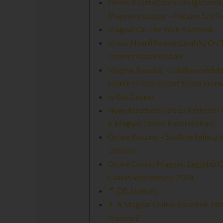
Online Kaszinójáték-szolgáltatók
Magyarországon – Néhány Szó R
Magyar On The Web Kaszinók
Játssz Nyerő Stratégiával Az On 
Internet Kaszinókban!
Magyar Kaszinó – Játékos-védelm
Ellenőrző Szerepkört Ellátó Szer
Lv Bet Casino
Hogy Fizethetek Be És Kérhetek K
A Magyar Online Kaszinókban?
Online Kaszinó – Szoftverfejleszt
Játékok
Online Casino Magyar: Legjobb O
Casino Velemenyek 2024
🤵 Élő Játékok
📱 A Magyar Online Kaszinók Ját
Mobilon?