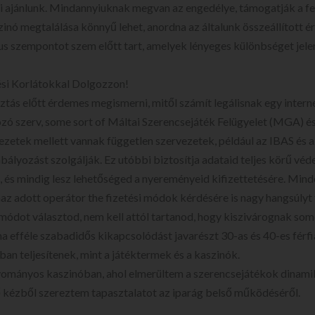
mi ajánlunk. Mindannyiuknak megvan az engedélye, támogatják a fe
inó megtalálása könnyű lehet, anordna az általunk összeállított é
s szempontot szem előtt tart, amelyek lényeges különbséget jelen
ési Korlátokkal Dolgozzon!
ztás előtt érdemes megismerni, mitől számít legálisnak egy intern
ó szerv, some sort of Máltai Szerencsejáték Felügyelet (MGA) és 
vezetek mellett vannak független szervezetek, például az IBAS é
bályozást szolgálják. Ez utóbbi biztosítja adataid teljes körű vé
 és mindig lesz lehetőséged a nyereményeid kifizettetésére. Minde
inaz adott operátor the fizetési módok kérdésére is nagy hangsúlyt
 módot választod, nem kell attól tartanod, hogy kiszivárognak som
 efféle szabadidős kikapcsolódást javarészt 30-as és 40-es férfi
an teljesítenek, mint a játéktermek és a kaszinók.
ományos kaszinóban, ahol elmerültem a szerencsejátékok dinami
ső kézből szereztem tapasztalatot az iparág belső működéséről.