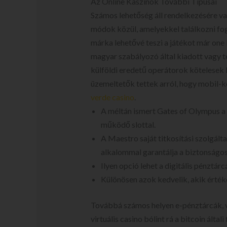
Az Online Kaszinók További Típusai
Számos lehetőség áll rendelkezésére va
módok közül, amelyekkel találkozni fog
márka lehetővé teszi a játékot már one 
magyar szabályozó által kiadott vagy t
külföldi eredetű operátorok kötelesek 
üzemeltetők tettek arról, hogy mobil-k
verde casino
.
A méltán ismert Gates of Olympus a
működő slottal.
A Maestro saját titkosítási szolgálta
alkalommal garantálja a biztonságos 
Ilyen opció lehet a digitális pénztárc
Különösen azok kedvelik, akik értéke
Továbbá számos helyen e-pénztárcák, va
virtuális casino bólint rá a bitcoin álta