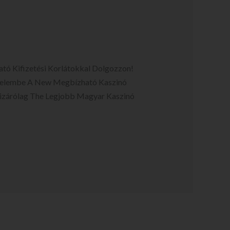
ató Kifizetési Korlátokkal Dolgozzon!
igyelembe A New Megbízható Kaszinó
Kizárólag The Legjobb Magyar Kaszinó