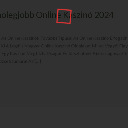
o️legjobb Online Kaszinó 2024
 Az Online Kaszinók További Típusai Az Online Kaszinó Elfogadh
 Ki A Legális Magyar Online Kaszinó Oldalakat Miket Vegyél F
ük Egy Kaszinó Megbízhatóságát És Játszhatunk Biztonságosan? 
dzsé Számára! Az […]