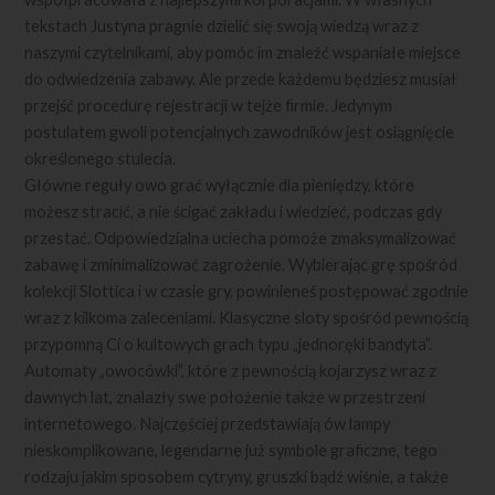
tekstach Justyna pragnie dzielić się swoją wiedzą wraz z
naszymi czytelnikami, aby pomóc im znaleźć wspaniałe miejsce
do odwiedzenia zabawy. Ale przede każdemu będziesz musiał
przejść procedurę rejestracji w tejże firmie. Jedynym
postulatem gwoli potencjalnych zawodników jest osiągnięcie
określonego stulecia.
Główne reguły owo grać wyłącznie dla pieniędzy, które
możesz stracić, a nie ścigać zakładu i wiedzieć, podczas gdy
przestać. Odpowiedzialna uciecha pomoże zmaksymalizować
zabawę i zminimalizować zagrożenie. Wybierając grę spośród
kolekcji Slottica i w czasie gry, powinieneś postępować zgodnie
wraz z kilkoma zaleceniami. Klasyczne sloty spośród pewnością
przypomną Ci o kultowych grach typu „jednoręki bandyta”.
Automaty „owocówki”, które z pewnością kojarzysz wraz z
dawnych lat, znalazły swe położenie także w przestrzeni
internetowego. Najczęściej przedstawiają ów lampy
nieskomplikowane, legendarne już symbole graficzne, tego
rodzaju jakim sposobem cytryny, gruszki bądź wiśnie, a także