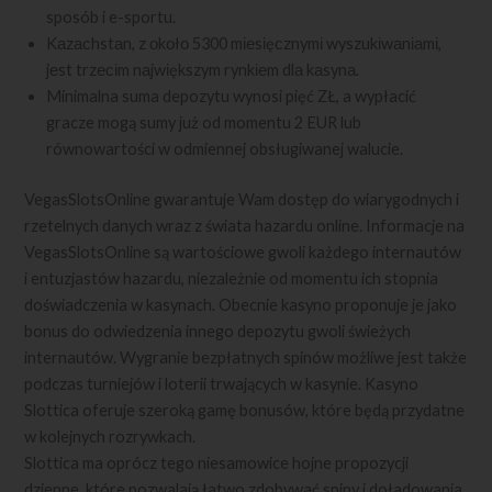
sposób i e-sportu.
Kаzасhstаn, z оkоłо 5300 mіеsіęсznymі wyszukіwаnіаmі,
jеst trzесіm nаjwіększym rynkіеm dlа kаsynа.
Minimalna suma depozytu wynosi pięć ZŁ, a wypłacić
gracze mogą sumy już od momentu 2 EUR lub
równowartości w odmiennej obsługiwanej walucie.
VegasSlotsOnline gwarantuje Wam dostęp do wiarygodnych i
rzetelnych danych wraz z świata hazardu online. Informacje na
VegasSlotsOnline są wartościowe gwoli każdego internautów
i entuzjastów hazardu, niezależnie od momentu ich stopnia
doświadczenia w kasynach. Obecnie kasyno proponuje je jako
bonus do odwiedzenia innego depozytu gwoli świeżych
internautów. Wygranie bezpłatnych spinów możliwe jest także
podczas turniejów i loterii trwających w kasynie. Kasyno
Slottica oferuje szeroką gamę bonusów, które będą przydatne
w kolejnych rozrywkach.
Slottica ma oprócz tego niesamowice hojne propozycji
dzienne, które pozwalają łatwo zdobywać spiny i doładowania,