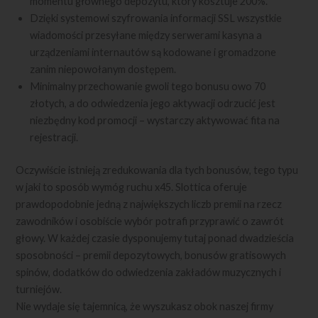
momentu głównego depozytu, który kosztuje 200%.
Dzięki systemowi szyfrowania informacji SSL wszystkie
wiadomości przesyłane między serwerami kasyna a
urządzeniami internautów są kodowane i gromadzone
zanim niepowołanym dostępem.
Minimalny przechowanie gwoli tego bonusu owo 70
złotych, a do odwiedzenia jego aktywacji odrzucić jest
niezbędny kod promocji – wystarczy aktywować fita na
rejestracji.
Oczywiście istnieją zredukowania dla tych bonusów, tego typu
w jaki to sposób wymóg ruchu x45. Slottica oferuje
prawdopodobnie jedną z największych liczb premii na rzecz
zawodników i osobiście wybór potrafi przyprawić o zawrót
głowy. W każdej czasie dysponujemy tutaj ponad dwadzieścia
sposobności – premii depozytowych, bonusów gratisowych
spinów, dodatków do odwiedzenia zakładów muzycznych i
turniejów.
Nie wydaje się tajemnicą, że wyszukasz obok naszej firmy