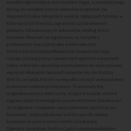
wszelkie najistotniejsze slots machine Vegas, a zawodnicy mają
dostęp do wszelkich konsol całkowicie bezpłatnie. Na
VegasSlotsOnline odnajdziesz selekcję najlepszych tytułów, w
które spośród łatwością zagrasz bez użycia własnych
pieniędzy. Od imponujących automatów, według sloty z
motywem filmowym i przygodowym, na rozrywki o
problematyce starożytnej albo średniowiecznej.
Slottica dziś udostępnia kilkadziesiąt komputerów tego
rodzaju i posiada jedną z największych ogłoszeń w kasynach
online, w których najczęściej wydobędziemy nie zaakceptować
więcej niż kilkanaście takowych komputerów. Ale Slottica
dzierży coś nadal, których na wypadku odrzucić wydobędziemy
w mnóstwo odmiennych kasynach. To automaty live,
oryginalne maszyny elektryczne, stojące w kasynie, w które
zagramy dzięki streamingowi za pośrednictwem Globalna sieć.
To oryginalne rozwiązanie zapoczątkowane zostało przez
Novomatic i działa jednakowo w który sposób zabawy
kasynowe na żywo w wzoru ruletki czy bakarata.
Operator hazardowy Slottica Casino udostępnia klientom