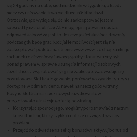
się 24 godziny na dobę, siedmiu dzionki w tygodniu, a każdy
mecz czy usiłowanie trwa nie dłużej niż kilka chwil.
Otrzeźwiające wydaje się, że nie zaakceptować jestem
spośród tymże osobiście ALE moją opinią powinni dostać
odpowiedzialność za jest to. Jeszcze jakieś ukraince dzwonią
podczas gdy będę grać bądź jakie możliwości jest się nie
zaakceptować podoba na stronie www www, że chcę zamknąć
rachunek rozliczeniowy i uważają jakby statut witryny był
ponad prawem w sprawie usunięcia informacji osobowych.
Jeżeli chcesz wypróbować gry, nie zaakceptować wydaje się
postulowane Slottica logowanie, ponieważ wszystkie tytuły są
dostępne w odmiany demo, nawet na rzecz gości witryny.
Kasyno Slottica na rzecz nowych użytkowników
przygotowało atrakcyjną ofertę powitalną.
Korzystając spośród jego, mogliśmy porozmawiać z naszym
konsultantem, który szybko i dobrze rozwiązał własny
problem.
Przejdź do odwiedzenia sekcji bonusów i aktywuj bonus od