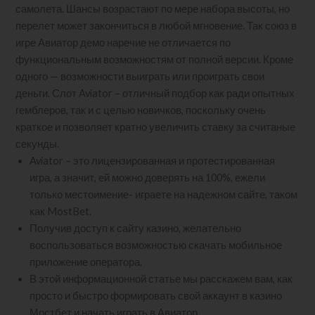
самолета. Шансы возрастают по мере набора высоты, но
перелет может закончиться в любой мгновение. Так союз в
игре Авиатор демо наречие не отличается по
функциональным возможностям от полной версии. Кроме
одного — возможности выиграть или проиграть свои
деньги. Слот Aviator – отличный подбор как ради опытных
гемблеров, так и с целью новичков, поскольку очень
краткое и позволяет кратно увеличить ставку за считаные
секунды.
Aviator – это лицензированная и протестированная
игра, а значит, ей можно доверять на 100%, ежели
только местоимение- играете на надежном сайте, таком
как MostBet.
Получив доступ к сайту казино, желательно
воспользоваться возможностью скачать мобильное
приложение оператора.
В этой информационной статье мы расскажем вам, как
просто и быстро формировать свой аккаунт в казино
Мостбет и начать играть в Авиатор.