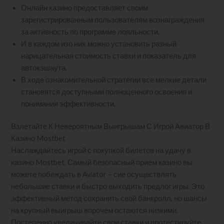
Онлайн казино предоставляет своим
зарегистрированным пользователям вознаграждения
за активность по программе лояльности.
И в каждом изо них можно установить разный
нарицательная стоимость ставки и показатель для
автокэшаута.
В ходе ознакомительной стратегии все мелкие детали
становятся доступными полноценного освоения и
понимания эффективности.
Взлетайте К Невероятным Выигрышам С Игрой Авиатор В
Казино Mostbet
Наслаждайтесь игрой с покупкой билетов на удачу в
казино Mostbet. Самый безопасный прием казино вы
можете побеждать в Aviator – сие осуществлять
небольшие ставки и быстро выходить предлог игры. Это
эффективный метод сохранить свой банкролл, но шансы
на крупный выигрыш впрочем остаются низкими.
Постепенно увеличивайте свои ставки и протестируйте