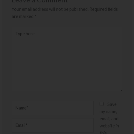
Your email address will not be published.
Required fields
are marked
*
Type
here..
Name*
Save
my name,
email, and
Email*
website in
this